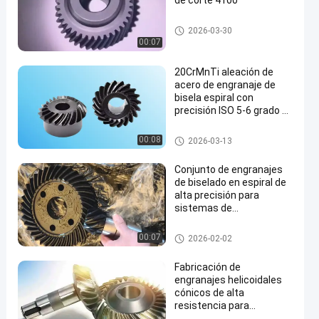
de corte 4100
Equipo de herramientas eléctri
2026-03-30
cas
00:07
20CrMnTi aleación de
acero de engranaje de
bisela espiral con
precisión ISO 5-6 grado y
HRC 55-62 dureza para la
transmisión en ángulo
Los engranajes industriales a
00:08
2026-03-13
recto
medida
Conjunto de engranajes
de biselado en espiral de
alta precisión para
sistemas de
accionamiento industrial
de ángulo recto
Equipo de molienda
00:07
2026-02-02
Fabricación de
engranajes helicoidales
cónicos de alta
resistencia para
accionamientos