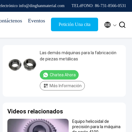
electrónico info@dinghanmaterial.com
TELéFONO: 86-731-8566-0531
ontáctenos
Eventos


Petición Una cita
Las demás máquinas para la fabricación
de piezas metálicas
Chatea Ahora
Más Información
Videos relacionados
Equipo helicoidal de
precisión para la máquina