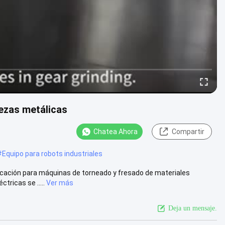
ezas metálicas
Chatea Ahora
Compartir
#
Equipo para robots industriales
icación para máquinas de torneado y fresado de materiales
tricas se .....
Ver más
Deja un mensaje.