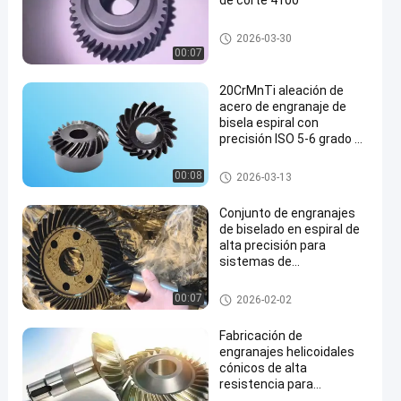
de corte 4100
Equipo de herramientas eléctri
2026-03-30
cas
00:07
20CrMnTi aleación de
acero de engranaje de
bisela espiral con
precisión ISO 5-6 grado y
HRC 55-62 dureza para la
transmisión en ángulo
Los engranajes industriales a
00:08
2026-03-13
recto
medida
Conjunto de engranajes
de biselado en espiral de
alta precisión para
sistemas de
accionamiento industrial
de ángulo recto
Equipo de molienda
00:07
2026-02-02
Fabricación de
engranajes helicoidales
cónicos de alta
resistencia para
accionamientos