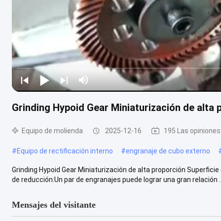
Grinding Hypoid Gear Miniaturización de alta 
Equipo de molienda
2025-12-16
195 Las opiniones
#
Equipo de rectificación interno
#
engranaje de cubo externo
Grinding Hypoid Gear Miniaturización de alta proporción Superficie
de reducción:Un par de engranajes puede lograr una gran relación ..
Mensajes del visitante