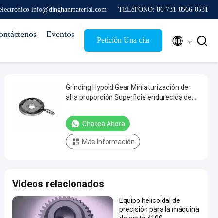
electrónico info@dinghanmaterial.com
TELéFONO: 86-731-8566-0531
ontáctenos
Eventos


Petición Una cita
Grinding Hypoid Gear Miniaturización de
alta proporción Superficie endurecida de
piñón
Chatea Ahora
Más Información
Videos relacionados
Equipo helicoidal de
precisión para la máquina