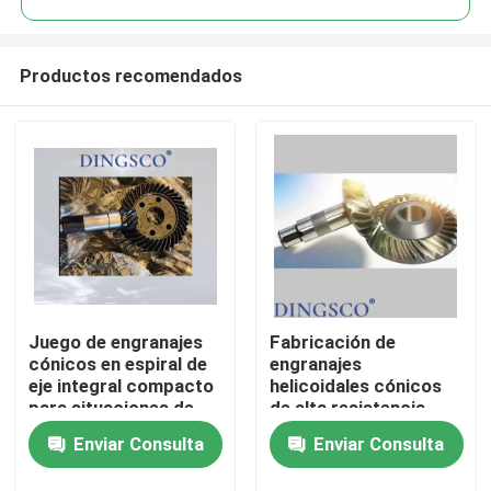
Productos recomendados
Juego de engranajes
Fabricación de
Inicio
cónicos en espiral de
engranajes
eje integral compacto
helicoidales cónicos
para situaciones de
de alta resistencia
Productos
alta gama
para accionamientos
Enviar Consulta
Enviar Consulta
industriales
Los vídeos